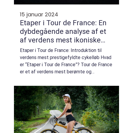
15 januar 2024
Etaper i Tour de France: En
dybdegående analyse af et
af verdens mest ikoniske
cykelløb
Etaper i Tour de France: Introduktion til
verdens mest prestigefyldte cykelløb Hvad
er “Etaper i Tour de France”? Tour de France
er et af verdens mest berømte og
prestigefyldte cykelløb, der tiltrækker
enorme mængder af sports- og fritids...