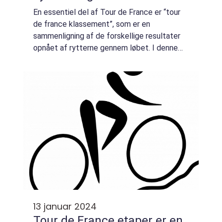
opmærksomhed fra sports-
En essentiel del af Tour de France er “tour
og fritidsentusiaster over
de france klassement”, som er en
hele verden i mere end et
sammenligning af de forskellige resultater
opnået af rytterne gennem løbet. I denne
århundrede
artikel vil vi dykke ned i, hvad “tour de france
klassement” hand...
13 januar 2024
Tour de France etaper er en