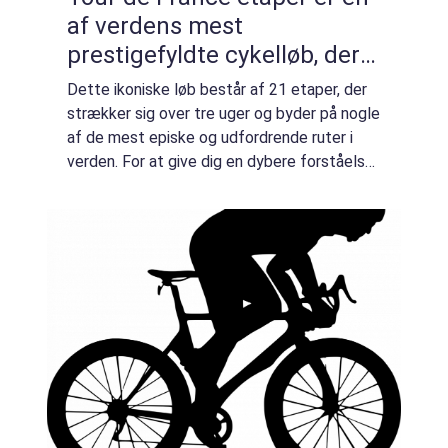
af verdens mest
prestigefyldte cykelløb, der
tiltrækker millioner af seere
Dette ikoniske løb består af 21 etaper, der
hvert år
strækker sig over tre uger og byder på nogle
af de mest episke og udfordrende ruter i
verden. For at give dig en dybere forståelse
af Tour de France etaper, vil denne artikel
udforske deres historie, betydn...