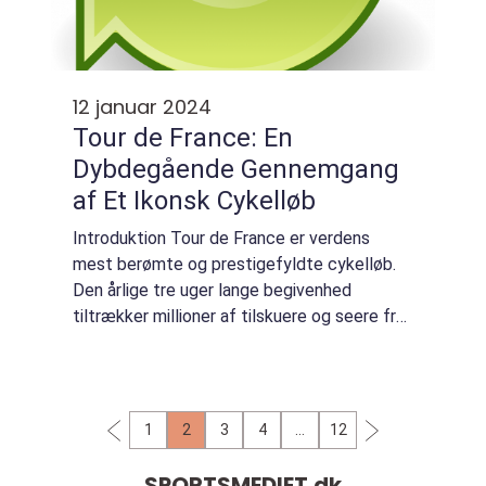
12 januar 2024
Tour de France: En
Dybdegående Gennemgang
af Et Ikonsk Cykelløb
Introduktion Tour de France er verdens
mest berømte og prestigefyldte cykelløb.
Den årlige tre uger lange begivenhed
tiltrækker millioner af tilskuere og seere fra
hele verden, som følger med i de
adrenalinfyldte etaper, udfordringerne og
den intense...
1
2
3
4
…
12
SPORTSMEDIET.
dk