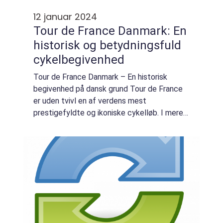
12 januar 2024
Tour de France Danmark: En
historisk og betydningsfuld
cykelbegivenhed
Tour de France Danmark – En historisk
begivenhed på dansk grund Tour de France
er uden tvivl en af verdens mest
prestigefyldte og ikoniske cykelløb. I mere
end 100 år har denne episke begivenhed
samlet de bedste cykelryttere fra hele
verden til...