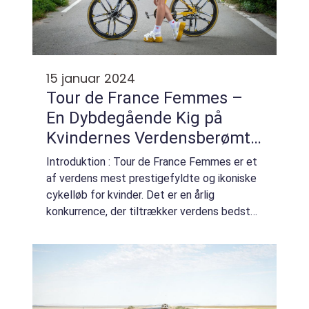
15 januar 2024
Tour de France Femmes –
En Dybdegående Kig på
Kvindernes Verdensberømte
Cykelløb
Introduktion : Tour de France Femmes er et
af verdens mest prestigefyldte og ikoniske
cykelløb for kvinder. Det er en årlig
konkurrence, der tiltrækker verdens bedste
kvindelige cykelryttere og millioner af
begejstrede tilskuere rundt om i verden. I ...