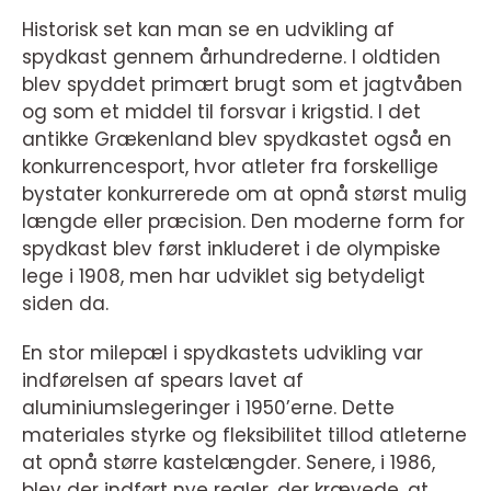
Historisk set kan man se en udvikling af
spydkast gennem århundrederne. I oldtiden
blev spyddet primært brugt som et jagtvåben
og som et middel til forsvar i krigstid. I det
antikke Grækenland blev spydkastet også en
konkurrencesport, hvor atleter fra forskellige
bystater konkurrerede om at opnå størst mulig
længde eller præcision. Den moderne form for
spydkast blev først inkluderet i de olympiske
lege i 1908, men har udviklet sig betydeligt
siden da.
En stor milepæl i spydkastets udvikling var
indførelsen af spears lavet af
aluminiumslegeringer i 1950’erne. Dette
materiales styrke og fleksibilitet tillod atleterne
at opnå større kastelængder. Senere, i 1986,
blev der indført nye regler, der krævede, at