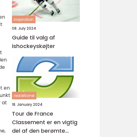
en
inspiration
dt
08. July 2024
Guide til valg af
ishockeyskøjter
t
len
de
et en
punkt
redaktionel
 at
18. January 2024
Tour de France
Classement er en vigtig
del af den berømte
ne,