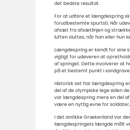
det bedste resultat.
For at udføre et længdespring sk
forudbestemte spurtsti. Når udøve
afsæt fra afsætlinjen og strække
luften sluttes, når han eller hun
Længdespring er kendt for sine s
vigtigt for udøveren at opretho
af springet. Dette involverer at
på et bestemt punkt i sandgrave
Historisk set har længdespring en
del af de olympiske lege siden de
var længdespring mere en del af 
være en nyttig evne for soldater,
I det antikke Grækenland var der 
længdespringets længde målt ve