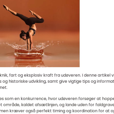
nik, fart og eksplosiv kraft fra udøveren. I denne artikel vi
g historiske udvikling, samt give vigtige tips og informa
net.
es som en konkurrence, hvor udøveren forsøger at hopp
t område, kaldet afsætlinjen, og lande uden for faldgrav
 men kræver også perfekt timing og koordination for at 