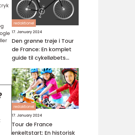
tryk
redaktionel
og
17. January 2024
nogle
Den grønne trøje i Tour
ller
de France: En komplet
guide til cykelløbets
mest eftertragtede pris
?
redaktionel
17. January 2024
t
Tour de France
enkeltstart: En historisk