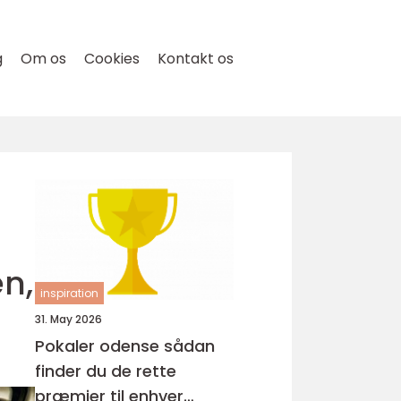
g
Om os
Cookies
Kontakt os
n,
inspiration
31. May 2026
Pokaler odense sådan
finder du de rette
præmier til enhver