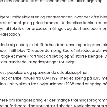
rne blev bedømt efter afstanden mellem afsætlinjen og
igere i middelalderen og renæssancen, hvor det ofte ble
eret af adelige og prinsdommer. Under disse konkurrence
syn til teknik eller præcise målinger, og det handlede me
præstation.
de sig endelig i det 19. århundrede, hvor sportsgrene bl
e. I 1891 blev “Creedon Jumping Board” introduceret, hvi
at tage et mere kraftfuldt afsæt og opnå større længde. 
 der ændrede længdespringet for evigt.
mest populære og spændende atletikdiscipliner.
t af Mike Powell fra USA i 1991 med et spring på 8,95 me
ina Chistyakova fra Sovjetunionen i 1988 med et spring på
ære mere om længdespring, er der mange træningsprogra
med at forbedre dine springfærdigheder. Nøgleelementern