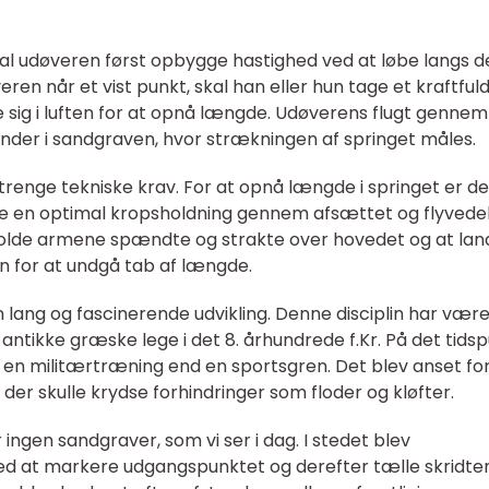
al udøveren først opbygge hastighed ved at løbe langs d
ren når et vist punkt, skal han eller hun tage et kraftful
 sig i luften for at opnå længde. Udøverens flugt gennem
 lander i sandgraven, hvor strækningen af springet måles.
trenge tekniske krav. For at opnå længde i springet er de
lde en optimal kropsholdning gennem afsættet og flyvede
 holde armene spændte og strakte over hovedet og at lan
n for at undgå tab af længde.
 lang og fascinerende udvikling. Denne disciplin har vær
 antikke græske lege i det 8. århundrede f.Kr. På det tids
en militærtræning end en sportsgren. Det blev anset for
 der skulle krydse forhindringer som floder og kløfter.
ingen sandgraver, som vi ser i dag. I stedet blev
d at markere udgangspunktet og derefter tælle skridte