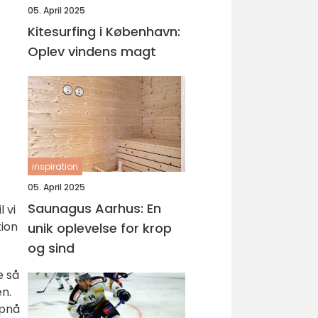
05. April 2025
Kitesurfing i København:
Oplev vindens magt
inspiration
05. April 2025
Saunagus Aarhus: En
l vi
tion
unik oplevelse for krop
og sind
e så
en.
opnå