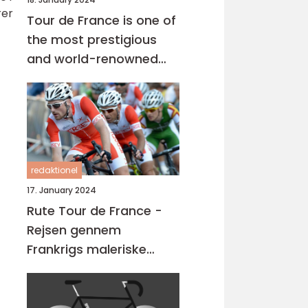
rer
Tour de France is one of
the most prestigious
and world-renowned
cycling races that takes
place every year in July
redaktionel
17. January 2024
Rute Tour de France -
Rejsen gennem
Frankrigs maleriske
landskaber