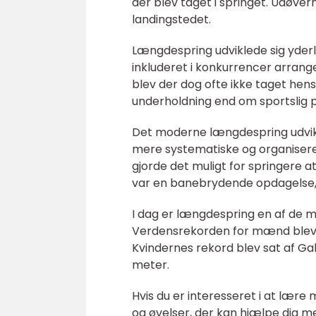
der blev taget i springet. Udøve
landingstedet.
Længdespring udviklede sig yderl
inkluderet i konkurrencer arrang
blev der dog ofte ikke taget hen
underholdning end om sportslig 
Det moderne længdespring udvikle
mere systematiske og organisered
gjorde det muligt for springere 
var en banebrydende opdagelse,
I dag er længdespring en af de 
Verdensrekorden for mænd blev sa
Kvindernes rekord blev sat af Gal
meter.
Hvis du er interesseret i at l
og øvelser, der kan hjælpe dig 