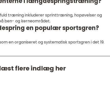
enterne i længdespringstræning?
uld træning inkluderer sprinttræning, hopøvelser og
 på ben- og kerneområdet.
despring en populær sportsgren?
m en organiseret og systematisk sportsgren i det 19.
læst flere indlæg her