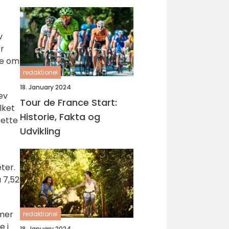
cykelløbsbegivenhed,
Tour de France
v
r
re om
redaktionel
18. January 2024
ev
Tour de France Start:
lket
Historie, Fakta og
Dette
Udvikling
ter.
 7,52
mmer
redaktionel
e i
18. January 2024