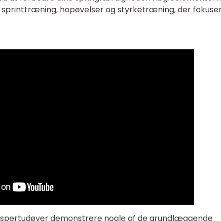
 sprinttræning, hopøvelser og styrketræning, der fokuse
 ekspertudøver demonstrere nogle af de grundlæggende