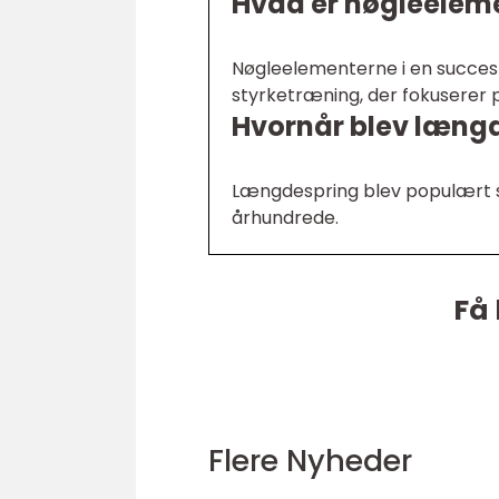
Hvad er nøgleelem
Nøgleelementerne i en succesf
styrketræning, der fokuserer
Hvornår blev læng
Længdespring blev populært so
århundrede.
Få 
Flere Nyheder