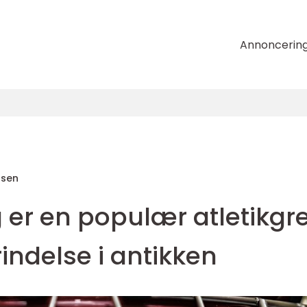
Annoncerin
nsen
er en populær atletikgre
rindelse i antikken