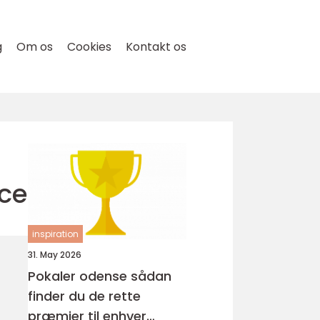
g
Om os
Cookies
Kontakt os
nce
inspiration
31. May 2026
Pokaler odense sådan
finder du de rette
præmier til enhver