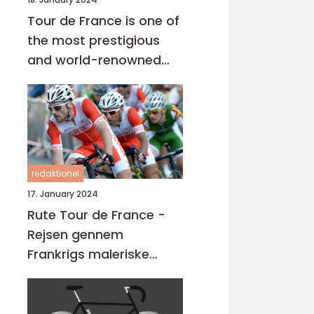
Tour de France is one of
the most prestigious
and world-renowned
cycling races that takes
place every year in July
redaktionel
17. January 2024
Rute Tour de France -
Rejsen gennem
Frankrigs maleriske
landskaber