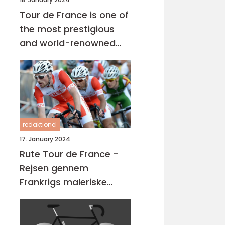
Tour de France is one of
the most prestigious
and world-renowned
cycling races that takes
place every year in July
redaktionel
17. January 2024
Rute Tour de France -
Rejsen gennem
Frankrigs maleriske
landskaber