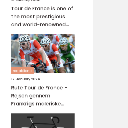
Tour de France is one of
the most prestigious
and world-renowned
cycling races that takes
place every year in July
redaktionel
17. January 2024
Rute Tour de France -
Rejsen gennem
Frankrigs maleriske
landskaber