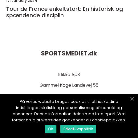
17. January 2024
Tour de France enkeltstart: En historisk og
spændende disciplin
SPORTSMEDIET.
dk
På vores website bruges cookies til at huske dine
indstillinger, statistik og personalisering af indhold og
annoncer. Denne information deles med tredjepart. Ved
web:
www.klikko.dk
fortsat brug af websiden godkender du cookiepolitikken.
Ok
Privatlivspolitik