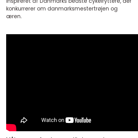
inspireret af Danmarks bedste cykelryttere, der
konkurrerer om danmarksmestertrøjen og
æren.