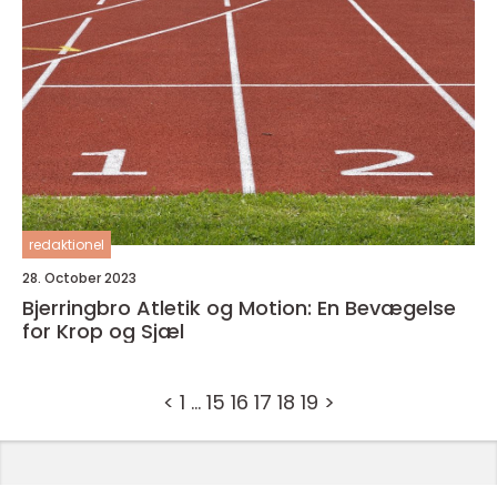
redaktionel
28. October 2023
Bjerringbro Atletik og Motion: En Bevægelse
for Krop og Sjæl
<
1
…
15
16
17
18
19
>