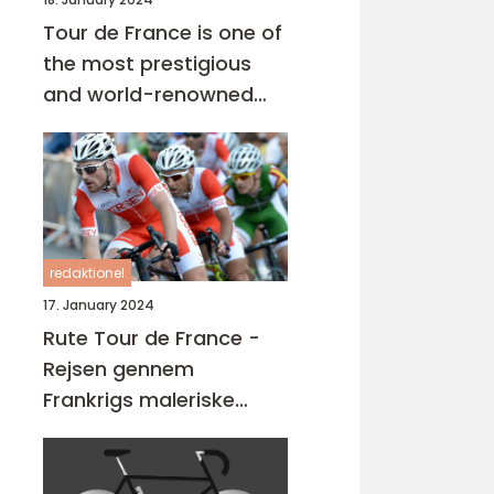
Tour de France is one of
the most prestigious
and world-renowned
cycling races that takes
place every year in July
redaktionel
17. January 2024
Rute Tour de France -
Rejsen gennem
Frankrigs maleriske
landskaber